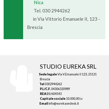
Nica
Tel. 030 2944262
in Via Vittorio Emanuele II, 123 -
Brescia
STUDIO EUREKA SRL
Sede legale
Via V.Emanuele II 123, 25121
Brescia
Tel
0302944262
P.I./C.F.
04306320989
REA
BS/604543
Capitale sociale
10.000,00 i.v
Email
info@eurekaondesk.it