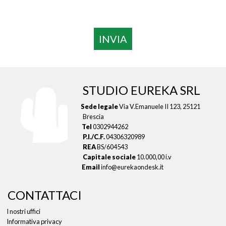
STUDIO EUREKA SRL
Sede legale
Via V.Emanuele II 123, 25121
Brescia
Tel
0302944262
P.I./C.F.
04306320989
REA
BS/604543
Capitale sociale
10.000,00 i.v
Email
info@eurekaondesk.it
CONTATTACI
I nostri uffici
Informativa privacy