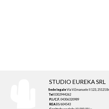
STUDIO EUREKA SRL
Sede legale
Via V.Emanuele II 123, 25121 B
Tel
0302944262
P.I./C.F.
04306320989
REA
BS/604543